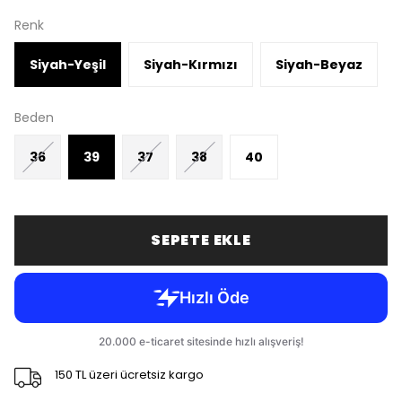
Renk
Siyah-Yeşil
Siyah-Kırmızı
Siyah-Beyaz
Beden
36
39
37
38
40
SEPETE EKLE
150 TL üzeri ücretsiz kargo