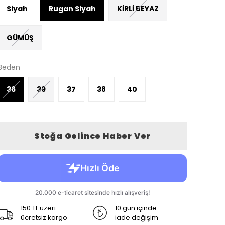
Siyah
Rugan Siyah
KİRLİ BEYAZ
GÜMÜŞ
Beden
36
39
37
38
40
Stoğa Gelince Haber Ver
150 TL üzeri
10 gün içinde
ücretsiz kargo
iade değişim