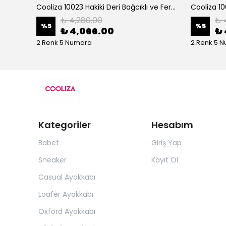
Cooliza 202534 Hakiki Deri Termo Taban Günlük Rahat Kadın Topuklu Bot Ayakkabı
Cooliza 10023 Hakiki Deri Bağcıklı ve Fermuarlı Rahat Kadın Bot Ayakkabı - Ekru
₺ 4,280.00
₺ 
%
5
%
5
₺ 4,066.00
₺ 
2 Renk 5 Numara
2 Renk 5 
Kategoriler
Hesabım
Babet
Giriş Yap
Sneaker
Kayıt Ol
Casual Ayakkabı
Loafer Ayakkabı
Oxford Ayakkabı