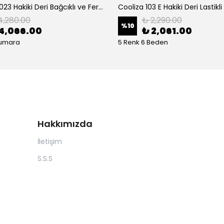
Cooliza 10023 Hakiki Deri Bağcıklı ve Fermuarlı Rahat Kadın Bot Ayakkabı - Siyah
4,280.00
₺ 2,290.00
%
10
4,066.00
₺ 2,061.00
Numara
5 Renk 6 Beden
Hakkımızda
İletişim
S.S.S