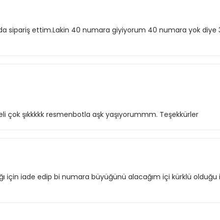
nıda sipariş ettim.Lakin 40 numara giyiyorum 40 numara yok diye 3
teli çok şıkkkkk resmenbotla aşk yaşıyorummm. Teşekkürler
ğı için iade edip bi numara büyüğünü alacağım içi kürklü olduğu 