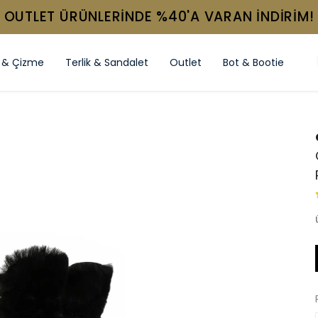
OUTLET ÜRÜNLERİNDE %40'A VARAN İNDİRİM!
 & Çizme
Terlik & Sandalet
Outlet
Bot & Bootie