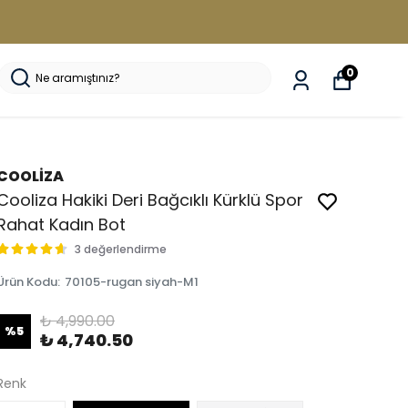
0
COOLİZA
Cooliza Hakiki Deri Bağcıklı Kürklü Spor
Rahat Kadın Bot
3 değerlendirme
Ürün Kodu
:
70105-rugan siyah-M1
₺ 4,990.00
%
5
₺ 4,740.50
Renk