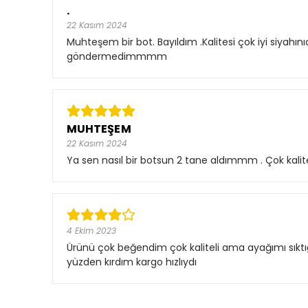
.
22 Kasım 2024
Muhteşem bir bot. Bayıldım .Kalitesi çok iyi siyahı
göndermedimmmm
MUHTEŞEM
22 Kasım 2024
Ya sen nasıl bir botsun 2 tane aldımmm . Çok kali
4 Ekim 2023
Ürünü çok beğendim çok kaliteli ama ayağımı sıktı
yüzden kırdım kargo hızlıydı