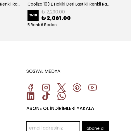
Cooliza 103 E Hakiki Deri Lastikli Renkli Rahat Kadın Günlük Casual Babet Ayakkabı - Bej-Altın
Cooliza 103 E Hakiki Deri Lastikli Renkli Rahat Kadın Günlük Casual Babet Ayakkabı - Beyaz Altın
₺ 2,290.00
%
10
%
10
₺ 2,061.00
5 Renk 6 Beden
5 Renk
SOSYAL MEDYA
ABONE OL İNDİRİMLERİ YAKALA
abone ol