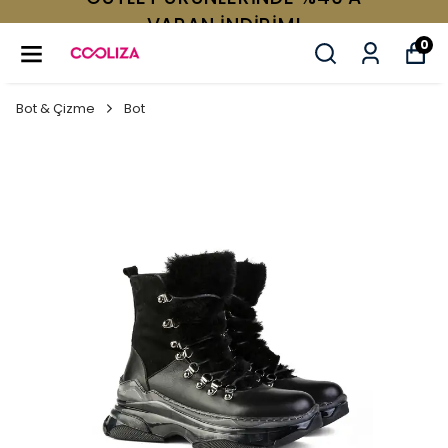
VARAN İNDİRİM!
0
Bot & Çizme
Bot