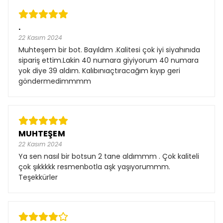
.
22 Kasım 2024
Muhteşem bir bot. Bayıldım .Kalitesi çok iyi siyahınıda
sipariş ettim.Lakin 40 numara giyiyorum 40 numara
yok diye 39 aldım. Kalıbınıaçtıracağım kıyıp geri
göndermedimmmm
MUHTEŞEM
22 Kasım 2024
Ya sen nasıl bir botsun 2 tane aldımmm . Çok kaliteli
çok şıkkkkk resmenbotla aşk yaşıyorummm.
Teşekkürler