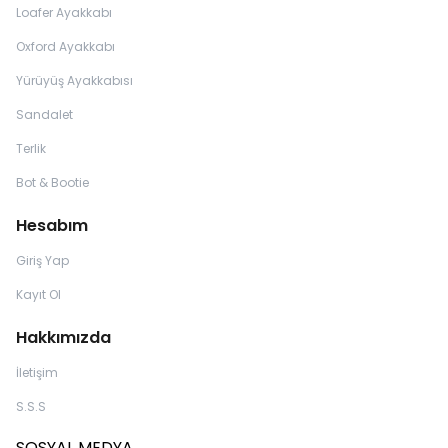
Loafer Ayakkabı
Oxford Ayakkabı
Yürüyüş Ayakkabısı
Sandalet
Terlik
Bot & Bootie
Hesabım
Giriş Yap
Kayıt Ol
Hakkımızda
İletişim
S.S.S
SOSYAL MEDYA