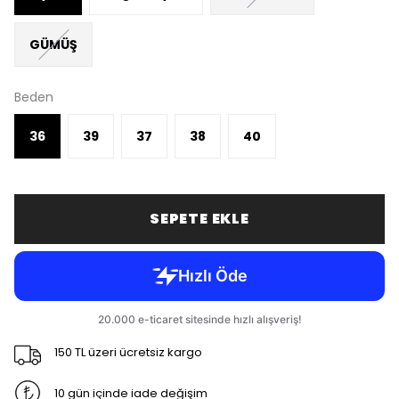
GÜMÜŞ
Beden
36
39
37
38
40
SEPETE EKLE
150 TL üzeri ücretsiz kargo
10 gün içinde iade değişim