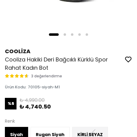
COOLİZA
Cooliza Hakiki Deri Bağcıklı Kürklü Spor
Rahat Kadın Bot
3 değerlendirme
Ürün Kodu
:
70105-siyah-M1
₺ 4,990.00
%
5
₺ 4,740.50
Renk
Siyah
Rugan Siyah
KİRLİ BEYAZ