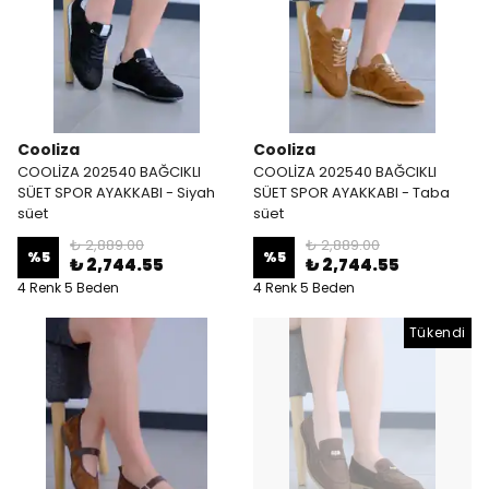
Cooliza
Cooliza
COOLİZA 202540 BAĞCIKLI
COOLİZA 202540 BAĞCIKLI
SÜET SPOR AYAKKABI - Siyah
SÜET SPOR AYAKKABI - Taba
süet
süet
₺ 2,889.00
₺ 2,889.00
%
5
%
5
₺ 2,744.55
₺ 2,744.55
4 Renk 5 Beden
4 Renk 5 Beden
Tükendi