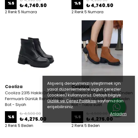
%
5
%
5
₺ 4,740.50
₺ 4,740.50
2 Renk 5 Numara
2 Renk 5 Numara
Alışveriş deneyiminizi iyileştirmek için
Cooliza
Cooliza
yasal düzenlemelere uygun çerezler
Cooliza 2315 Hakiki Deri Önden
Cooliza 2315 Hakiki Deri Önden
(cookies) kullanıyoruz. Detaylı bilgiye
Fermuarlı Günlük Rahat Kadın
Fermuarlı Günlük Rahat Kadın
Gizlilik ve Çerez Politikası
sayfamızdan
Bot - Siyah
Bot - Taba süet
erişebilirsiniz.
₺ 4,500.00
₺ 4,500.00
Anladım
%
5
%
5
₺ 4,275.00
₺ 4,275.00
2 Renk 5 Beden
2 Renk 5 Beden