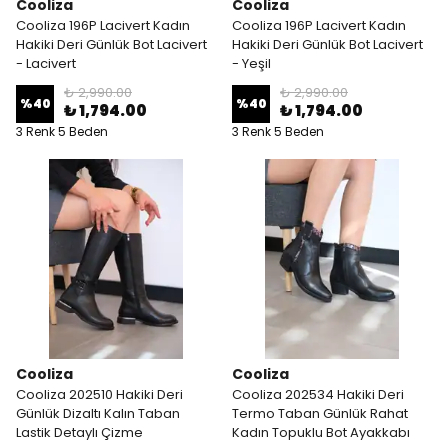
Cooliza
Cooliza
Cooliza 196P Lacivert Kadın
Cooliza 196P Lacivert Kadın
Hakiki Deri Günlük Bot Lacivert
Hakiki Deri Günlük Bot Lacivert
- Lacivert
- Yeşil
₺ 2,990.00
₺ 2,990.00
%
40
%
40
₺ 1,794.00
₺ 1,794.00
3 Renk 5 Beden
3 Renk 5 Beden
Cooliza
Cooliza
Cooliza 202510 Hakiki Deri
Cooliza 202534 Hakiki Deri
Günlük Dizaltı Kalın Taban
Termo Taban Günlük Rahat
Lastik Detaylı Çizme
Kadın Topuklu Bot Ayakkabı