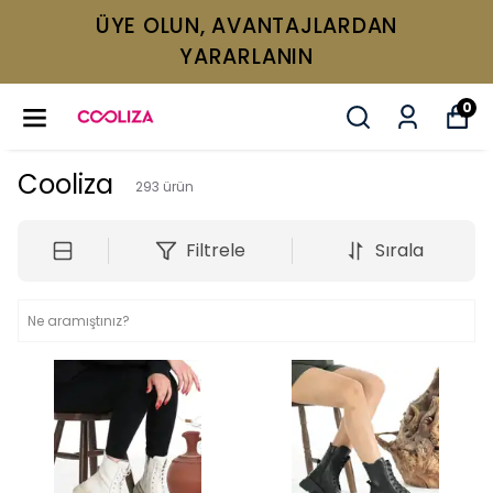
ÜYE OLUN, AVANTAJLARDAN
YARARLANIN
0
Cooliza
293
ürün
Filtrele
Sırala