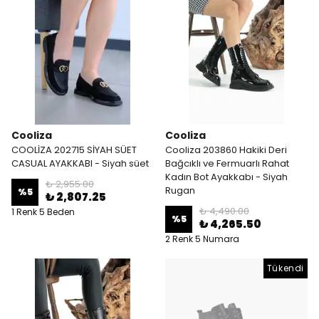
Cooliza
Cooliza
COOLİZA 202715 SİYAH SÜET
Cooliza 203860 Hakiki Deri
CASUAL AYAKKABI - Siyah süet
Bağcıklı ve Fermuarlı Rahat
Kadın Bot Ayakkabı - Siyah
₺ 2,955.00
Rugan
%
5
₺ 2,807.25
₺ 4,490.00
1 Renk 5 Beden
%
5
₺ 4,265.50
2 Renk 5 Numara
Tükendi