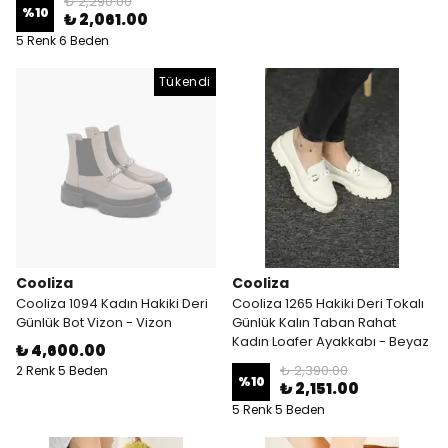
₺ 2,290.00
%
10
₺ 2,061.00
5 Renk 6 Beden
Tükendi
Cooliza
Cooliza
Cooliza 1094 Kadın Hakiki Deri
Cooliza 1265 Hakiki Deri Tokalı
Günlük Bot Vizon - Vizon
Günlük Kalın Taban Rahat
Kadın Loafer Ayakkabı - Beyaz
₺ 4,600.00
₺ 2,390.00
2 Renk 5 Beden
%
10
₺ 2,151.00
5 Renk 5 Beden