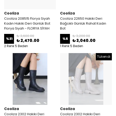
Cooliza
Cooliza
Cooliza 208515 Florya Siyah
Cooliza 22650 Hakiki Deri
Kadın Hakiki Deri Günlük Bot
Bağcıklı Günlük Rahat Kadın
Florya Siyah - FLORYA SİYAH
Bot
₺ 3,600.00
₺ 3,200.00
%
31
%
5
₺ 2,470.00
₺ 3,040.00
2 Renk 5 Beden
1 Renk 5 Beden
Tükendi
Cooliza
Cooliza
Cooliza 2302 Hakiki Deri
Cooliza 2302 Hakiki Deri