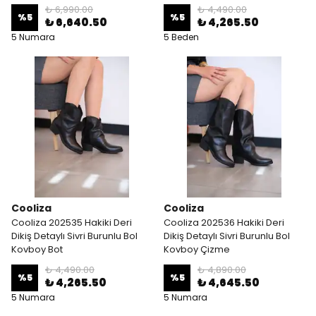
₺ 6,990.00
₺ 4,490.00
%
5
%
5
₺ 6,640.50
₺ 4,265.50
5 Numara
5 Beden
Cooliza
Cooliza
Cooliza 202535 Hakiki Deri
Cooliza 202536 Hakiki Deri
Dikiş Detaylı Sivri Burunlu Bol
Dikiş Detaylı Sivri Burunlu Bol
Kovboy Bot
Kovboy Çizme
₺ 4,490.00
₺ 4,890.00
%
5
%
5
₺ 4,265.50
₺ 4,645.50
5 Numara
5 Numara