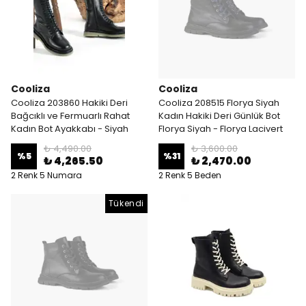
Cooliza
Cooliza
Cooliza 203860 Hakiki Deri
Cooliza 208515 Florya Siyah
Bağcıklı ve Fermuarlı Rahat
Kadın Hakiki Deri Günlük Bot
Kadın Bot Ayakkabı - Siyah
Florya Siyah - Florya Lacivert
₺ 4,490.00
₺ 3,600.00
%
5
%
31
₺ 4,265.50
₺ 2,470.00
2 Renk 5 Numara
2 Renk 5 Beden
Tükendi