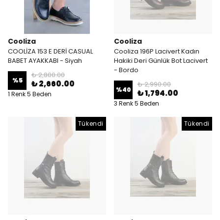
Cooliza
Cooliza
COOLİZA 153 E DERİ CASUAL
Cooliza 196P Lacivert Kadın
BABET AYAKKABI - Siyah
Hakiki Deri Günlük Bot Lacivert
- Bordo
₺ 2,800.00
%
5
₺ 2,660.00
₺ 2,990.00
%
40
₺ 1,794.00
1 Renk 5 Beden
3 Renk 5 Beden
Tükendi
Tükendi