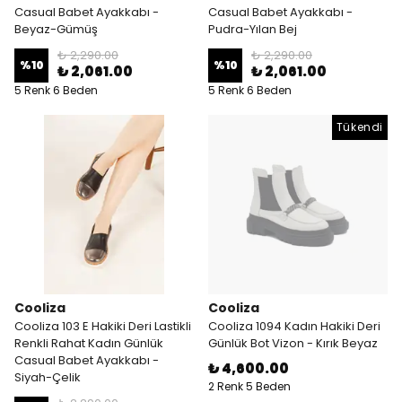
Casual Babet Ayakkabı -
Casual Babet Ayakkabı -
Beyaz-Gümüş
Pudra-Yılan Bej
₺ 2,290.00
₺ 2,290.00
%
10
%
10
₺ 2,061.00
₺ 2,061.00
5 Renk 6 Beden
5 Renk 6 Beden
Tükendi
Cooliza
Cooliza
Cooliza 103 E Hakiki Deri Lastikli
Cooliza 1094 Kadın Hakiki Deri
Renkli Rahat Kadın Günlük
Günlük Bot Vizon - Kırık Beyaz
Casual Babet Ayakkabı -
₺ 4,600.00
Siyah-Çelik
2 Renk 5 Beden