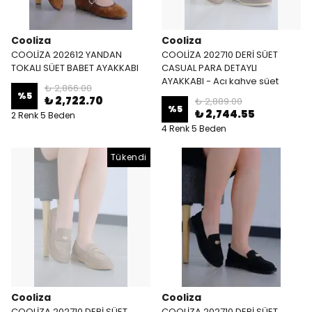
Cooliza
Cooliza
COOLİZA 202612 YANDAN
COOLİZA 202710 DERİ SÜET
TOKALI SÜET BABET AYAKKABI
CASUAL PARA DETAYLI
AYAKKABI - Acı kahve süet
₺ 2,866.00
%
5
₺ 2,722.70
₺ 2,889.00
%
5
₺ 2,744.55
2 Renk 5 Beden
4 Renk 5 Beden
Tükendi
Cooliza
Cooliza
COOLİZA 202710 DERİ SÜET
COOLİZA 202710 DERİ SÜET