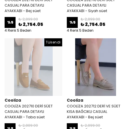
CASUAL PARA DETAYLI
CASUAL PARA DETAYLI
AYAKKABI - Bej süet
AYAKKABI - Siyah süet
₺ 2,899.00
₺ 2,899.00
%
5
%
5
₺ 2,754.05
₺ 2,754.05
4 Renk 5 Beden
4 Renk 5 Beden
Tükendi
Cooliza
Cooliza
COOLİZA 202710 DERİ SÜET
COOLİZA 202712 DERİ VE SÜET
CASUAL PARA DETAYLI
KISA BAĞCIKLI CASUAL
AYAKKABI - Taba süet
AYAKKABI - Bej süet
₺ 2,889.00
₺ 2,899.00
%
5
%
5