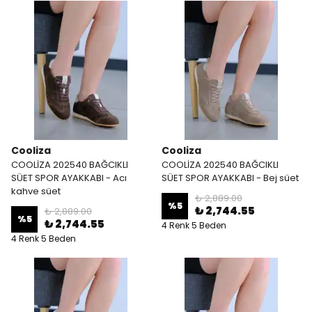
Cooliza
Cooliza
COOLİZA 202540 BAĞCIKLI
COOLİZA 202540 BAĞCIKLI
SÜET SPOR AYAKKABI - Acı
SÜET SPOR AYAKKABI - Bej süet
kahve süet
₺ 2,889.00
%
5
₺ 2,744.55
₺ 2,889.00
%
5
₺ 2,744.55
4 Renk 5 Beden
4 Renk 5 Beden