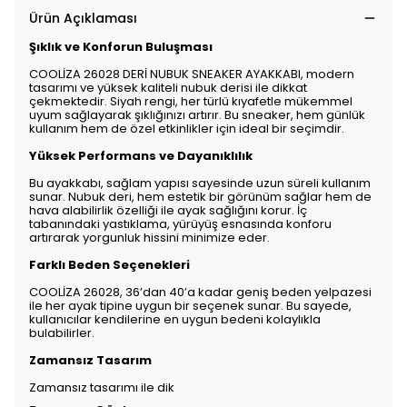
Ürün Açıklaması
Şıklık ve Konforun Buluşması
COOLİZA 26028 DERİ NUBUK SNEAKER AYAKKABI, modern
tasarımı ve yüksek kaliteli nubuk derisi ile dikkat
çekmektedir. Siyah rengi, her türlü kıyafetle mükemmel
uyum sağlayarak şıklığınızı artırır. Bu sneaker, hem günlük
kullanım hem de özel etkinlikler için ideal bir seçimdir.
Yüksek Performans ve Dayanıklılık
Bu ayakkabı, sağlam yapısı sayesinde uzun süreli kullanım
sunar. Nubuk deri, hem estetik bir görünüm sağlar hem de
hava alabilirlik özelliği ile ayak sağlığını korur. İç
tabanındaki yastıklama, yürüyüş esnasında konforu
artırarak yorgunluk hissini minimize eder.
Farklı Beden Seçenekleri
COOLİZA 26028, 36’dan 40’a kadar geniş beden yelpazesi
ile her ayak tipine uygun bir seçenek sunar. Bu sayede,
kullanıcılar kendilerine en uygun bedeni kolaylıkla
bulabilirler.
Zamansız Tasarım
Zamansız tasarımı ile dik