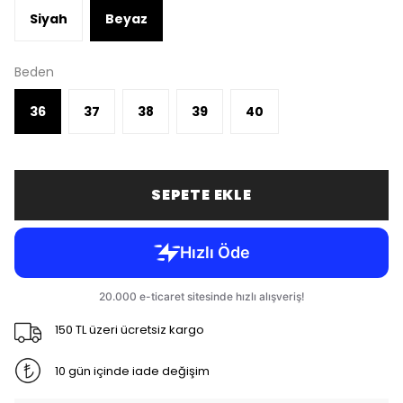
Siyah
Beyaz
Beden
36
37
38
39
40
SEPETE EKLE
150 TL üzeri ücretsiz kargo
10 gün içinde iade değişim