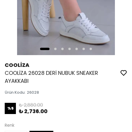
COOLİZA
COOLİZA 26028 DERİ NUBUK SNEAKER
AYAKKABI
Ürün Kodu
:
26028
₺ 2,880.00
%
5
₺ 2,736.00
Renk