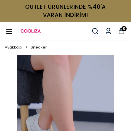
OUTLET ÜRÜNLERİNDE %40'A
VARAN İNDİRİM!
0
Ayakkabı
Sneaker