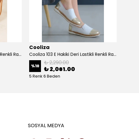
Cooliza
Cooli
Cooliza 103 E Hakiki Deri Lastikli Renkli Rahat Kadın Günlük Casual Babet Ayakkabı - Bej-Altın
Cooliza 103 E Hakiki Deri Lastikli Renkli Rahat Kadın Günlük Casual Babet Ayakkabı - Beyaz Altın
₺ 2,290.00
%
10
%
10
₺ 2,061.00
5 Renk 6 Beden
5 Renk
SOSYAL MEDYA