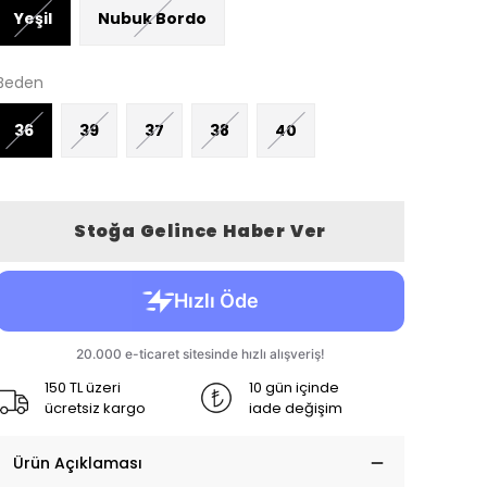
Yeşil
Nubuk Bordo
Beden
36
39
37
38
40
Stoğa Gelince Haber Ver
150 TL üzeri
10 gün içinde
ücretsiz kargo
iade değişim
Ürün Açıklaması