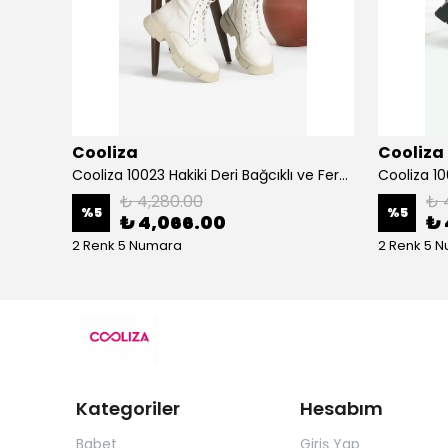
Cooliza
Cooliza
Cooliza 202534 Hakiki Deri Termo Taban Günlük Rahat Kadın Topuklu Bot Ayakkabı
Cooliza 10023 Hakiki Deri Bağcıklı ve Fermuarlı Rahat Kadın Bot Ayakkabı - Ekru
₺ 4,280.00
₺ 
%
5
%
5
₺ 4,066.00
₺ 
2 Renk 5 Numara
2 Renk 5 
Kategoriler
Hesabım
Babet
Giriş Yap