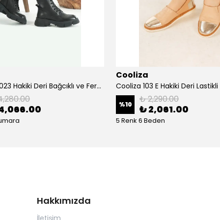
Cooliza
Cooliza 10023 Hakiki Deri Bağcıklı ve Fermuarlı Rahat Kadın Bot Ayakkabı - Siyah
4,280.00
₺ 2,290.00
%
10
4,066.00
₺ 2,061.00
Numara
5 Renk 6 Beden
Hakkımızda
İletişim