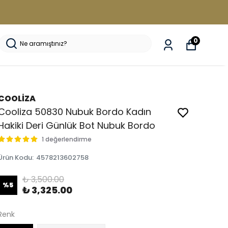
0
COOLİZA
Cooliza 50830 Nubuk Bordo Kadın
Hakiki Deri Günlük Bot Nubuk Bordo
1 değerlendirme
Ürün Kodu
:
4578213602758
₺ 3,500.00
%
5
₺ 3,325.00
Renk