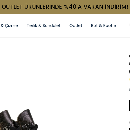
OUTLET ÜRÜNLERİNDE %40'A VARAN İNDİRİM!
 & Çizme
Terlik & Sandalet
Outlet
Bot & Bootie