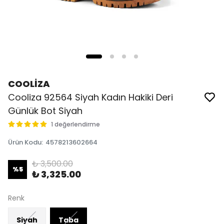
COOLİZA
Cooliza 92564 Siyah Kadın Hakiki Deri
Günlük Bot Siyah
1 değerlendirme
Ürün Kodu
:
4578213602664
₺ 3,500.00
%
5
₺ 3,325.00
Renk
Siyah
Taba