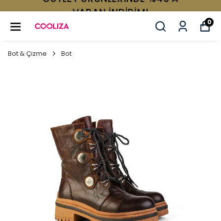
VARAN İNDİRİM!
0
Bot & Çizme
Bot