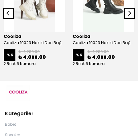
Cooliza
Cooliza
Cooliza 10023 Hakiki Deri Bağcıklı ve Fermuarlı Rahat Kadın Bot Ayakkabı - Ekru
Cooliza 10023 Hakiki Deri Bağcıklı ve Fermuarlı Rahat Kadın Bot Ayakkabı - Siyah
₺ 4,280.00
₺ 4,280.00
%
5
%
5
₺ 4,066.00
₺ 4,066.00
2 Renk 5 Numara
2 Renk 5 Numara
Kategoriler
Babet
Sneaker