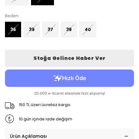
Beden
36
39
37
38
40
Stoğa Gelince Haber Ver
150 TL üzeri ücretsiz kargo
10 gün içinde iade değişim
Ürün Açıklaması