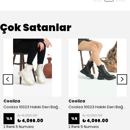
Çok Satanlar
Cooliza
Cooliza
Cooliza 10023 Hakiki Deri Bağcıklı ve Fermuarlı Rahat Kadın Bot Ayakkabı - Ekru
Cooliza 10023 Hakiki Deri Bağcıklı ve Fermuarlı Rahat Kadın Bot Ayakkabı - Siyah
₺ 4,280.00
₺ 4,280.00
%
5
%
5
₺ 4,066.00
₺ 4,066.00
2 Renk 5 Numara
2 Renk 5 Numara