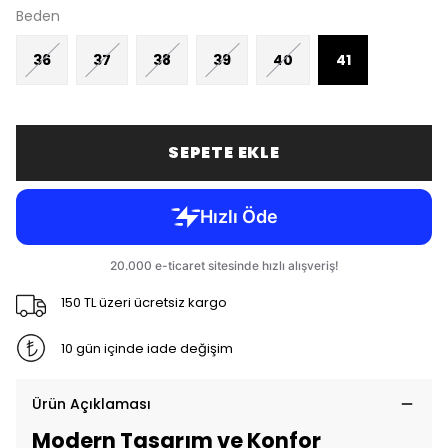
Beden
36
37
38
39
40
41
SEPETE EKLE
150 TL üzeri ücretsiz kargo
10 gün içinde iade değişim
Ürün Açıklaması
Modern Tasarım ve Konfor