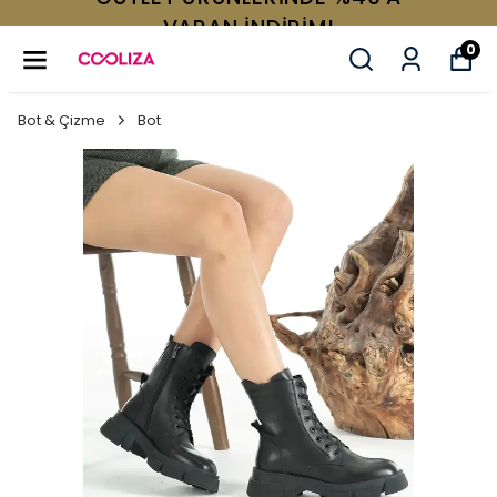
VARAN İNDİRİM!
0
Bot & Çizme
Bot