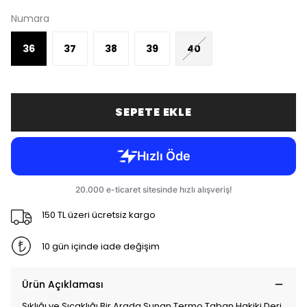
Numara
36
37
38
39
40
SEPETE EKLE
150 TL üzeri ücretsiz kargo
10 gün içinde iade değişim
Ürün Açıklaması
Şıklığı ve Sıcaklığı Bir Arada Sunan Termo Taban Hakiki Deri