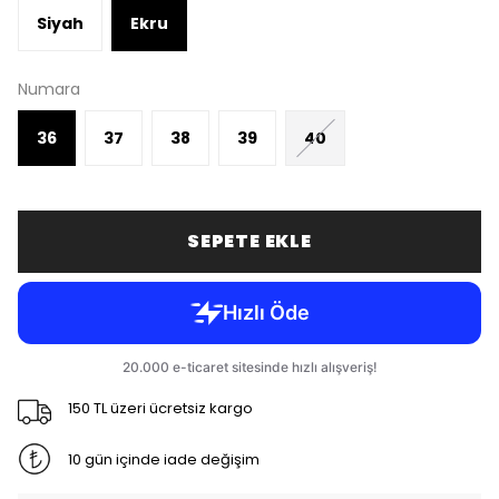
Siyah
Ekru
Numara
36
37
38
39
40
SEPETE EKLE
150 TL üzeri ücretsiz kargo
10 gün içinde iade değişim