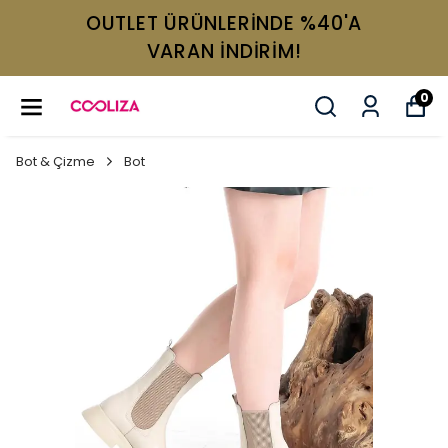
OUTLET ÜRÜNLERİNDE %40'A
VARAN İNDİRİM!
0
Bot & Çizme
Bot