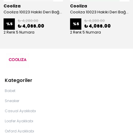
Cooliza
Cooliza
Cooliza 10023 Hakiki Deri Bağcıklı ve Fermuarlı Rahat Kadın Bot Ayakkabı - Ekru
Cooliza 10023 Hakiki Deri Bağcıklı ve Fermuarlı Rahat Kadın Bot Ayakkabı - Siyah
₺ 4,280.00
₺ 4,280.00
%
5
%
5
₺ 4,066.00
₺ 4,066.00
2 Renk 5 Numara
2 Renk 5 Numara
Kategoriler
Babet
Sneaker
Casual Ayakkabı
Loafer Ayakkabı
Oxford Ayakkabı