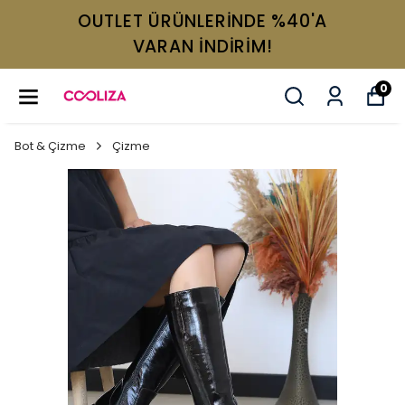
OUTLET ÜRÜNLERİNDE %40'A
VARAN İNDİRİM!
0
Bot & Çizme
Çizme