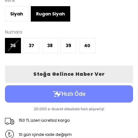
Renk
Siyah
Rugan Siyah
Numara
36
37
38
39
40
Stoğa Gelince Haber Ver
150 TL üzeri ücretsiz kargo
10 gün içinde iade değişim