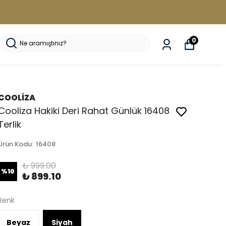
0
COOLİZA
Cooliza Hakiki Deri Rahat Günlük 16408
Terlik
Ürün Kodu
:
16408
₺ 999.00
%
10
₺ 899.10
Renk
Beyaz
Siyah