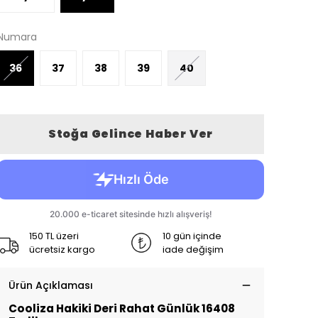
Numara
36
37
38
39
40
Stoğa Gelince Haber Ver
150 TL üzeri
10 gün içinde
ücretsiz kargo
iade değişim
Ürün Açıklaması
Cooliza Hakiki Deri Rahat Günlük 16408