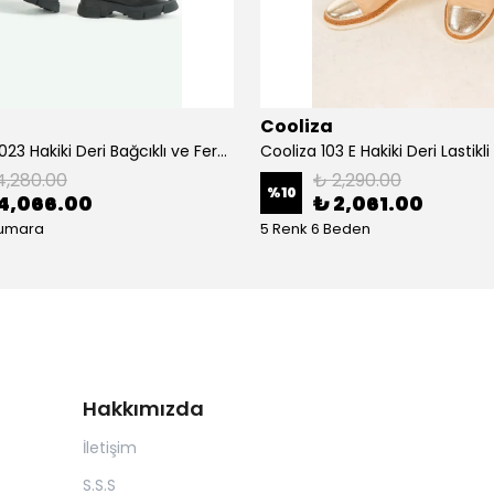
Cooliza
Cooliza 10023 Hakiki Deri Bağcıklı ve Fermuarlı Rahat Kadın Bot Ayakkabı - Siyah
4,280.00
₺ 2,290.00
%
10
4,066.00
₺ 2,061.00
Numara
5 Renk 6 Beden
Hakkımızda
İletişim
S.S.S