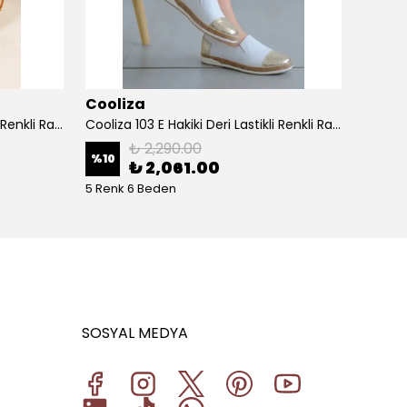
Cooliza
Cooli
Cooliza 103 E Hakiki Deri Lastikli Renkli Rahat Kadın Günlük Casual Babet Ayakkabı - Bej-Altın
Cooliza 103 E Hakiki Deri Lastikli Renkli Rahat Kadın Günlük Casual Babet Ayakkabı - Beyaz Altın
₺ 2,290.00
%
10
%
10
₺ 2,061.00
5 Renk 6 Beden
5 Renk
SOSYAL MEDYA