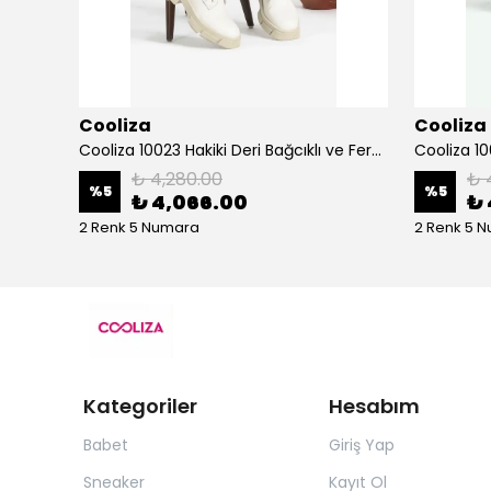
Cooliza
Cooliza
Cooliza 202534 Hakiki Deri Termo Taban Günlük Rahat Kadın Topuklu Bot Ayakkabı
Cooliza 10023 Hakiki Deri Bağcıklı ve Fermuarlı Rahat Kadın Bot Ayakkabı - Ekru
₺ 4,280.00
₺ 
%
5
%
5
₺ 4,066.00
₺ 
2 Renk 5 Numara
2 Renk 5 
Kategoriler
Hesabım
Babet
Giriş Yap
Sneaker
Kayıt Ol