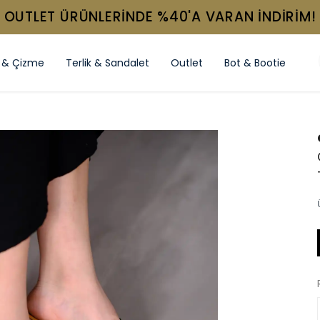
OUTLET ÜRÜNLERİNDE %40'A VARAN İNDİRİM!
 & Çizme
Terlik & Sandalet
Outlet
Bot & Bootie