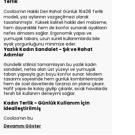
Terlik
Cooliza’nın Hakiki Deri Rahat Günlük 16408 Terlik
modeli, yaz aylarının vazgeçilmezi olarak
tasarlanmıştır. Yüksek kaliteli hakiki deri malzeme,
hem dayanıklılık hem de konfor sunarak ayakların
nefes almasını sağlar. Ergonomik yapısı ve
yumuşak tabanı, uzun süreli kullanımlarda bile
ayak yorgunluğunu minimize eder.
Yazlık Kadın Sandalet – Şık ve Rahat
Adımlar
Gündelik stilinizi tamamlayan bu yazlık kadın
sandalet, nefes alan üst yüzeyi ve yumuşak
taban yapısıyla gün boyu konfor sunar. Modern
tasarımı sayesinde hem günlük kombinlerinizde
hem de özel davetlerde tarzınızı ön plana çıkarır.
Hafif yapısı ile kolay giyilip çıkarılır, sıcak havalarda
ferah bir kullanım deneyimi sağlar.
Kadın Terlik – Günlük Kullanım İçin
İdealleştirilmiş
Cooliza’nın bu
Devamını Göster