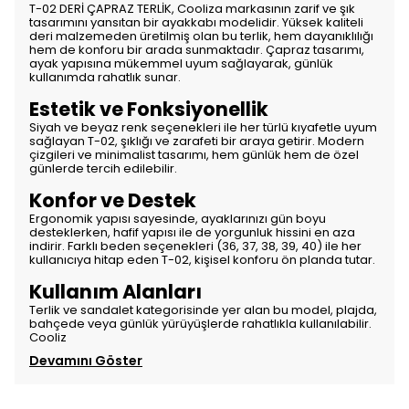
T-02 DERİ ÇAPRAZ TERLİK, Cooliza markasının zarif ve şık
tasarımını yansıtan bir ayakkabı modelidir. Yüksek kaliteli
deri malzemeden üretilmiş olan bu terlik, hem dayanıklılığı
hem de konforu bir arada sunmaktadır. Çapraz tasarımı,
ayak yapısına mükemmel uyum sağlayarak, günlük
kullanımda rahatlık sunar.
Estetik ve Fonksiyonellik
Siyah ve beyaz renk seçenekleri ile her türlü kıyafetle uyum
sağlayan T-02, şıklığı ve zarafeti bir araya getirir. Modern
çizgileri ve minimalist tasarımı, hem günlük hem de özel
günlerde tercih edilebilir.
Konfor ve Destek
Ergonomik yapısı sayesinde, ayaklarınızı gün boyu
desteklerken, hafif yapısı ile de yorgunluk hissini en aza
indirir. Farklı beden seçenekleri (36, 37, 38, 39, 40) ile her
kullanıcıya hitap eden T-02, kişisel konforu ön planda tutar.
Kullanım Alanları
Terlik ve sandalet kategorisinde yer alan bu model, plajda,
bahçede veya günlük yürüyüşlerde rahatlıkla kullanılabilir.
Cooliz
Devamını Göster