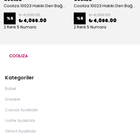
Cooliza 10023 Hakiki Deri Bağcıklı ve Fermuarlı Rahat Kadın Bot Ayakkabı - Ekru
Cooliza 10023 Hakiki Deri Bağcıklı ve Fermuarlı Rahat Kadın Bot Ayakkabı - Siyah
₺ 4,280.00
₺ 4,280.00
%
5
%
5
₺ 4,066.00
₺ 4,066.00
2 Renk 5 Numara
2 Renk 5 Numara
Kategoriler
Babet
Sneaker
Casual Ayakkabı
Loafer Ayakkabı
Oxford Ayakkabı