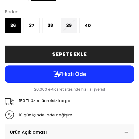
Beden
36
37
38
39
40
SEPETE EKLE
150 TL üzeri ücretsiz kargo
10 gün içinde iade değişim
Ürün Açıklaması