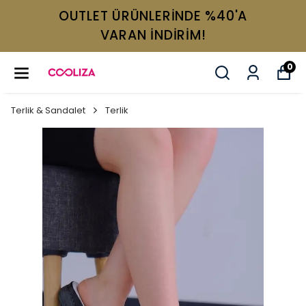
OUTLET ÜRÜNLERİNDE %40'A
VARAN İNDİRİM!
0
Terlik & Sandalet
Terlik