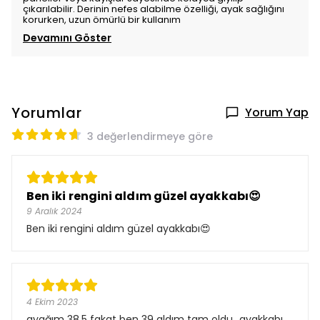
çıkarılabilir. Derinin nefes alabilme özelliği, ayak sağlığını
korurken, uzun ömürlü bir kullanım
Devamını Göster
Yorumlar
Yorum Yap
3 değerlendirmeye göre
Ben iki rengini aldım güzel ayakkabı😍
9 Aralık 2024
Ben iki rengini aldım güzel ayakkabı😍
4 Ekim 2023
ayağım 38.5 fakat ben 39 aldım tam oldu...ayakkabı