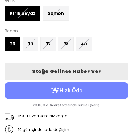
Renk
Kırık Beyaz
Somon
Beden
36
39
37
38
40
Stoğa Gelince Haber Ver
150 TL üzeri ücretsiz kargo
10 gün içinde iade değişim