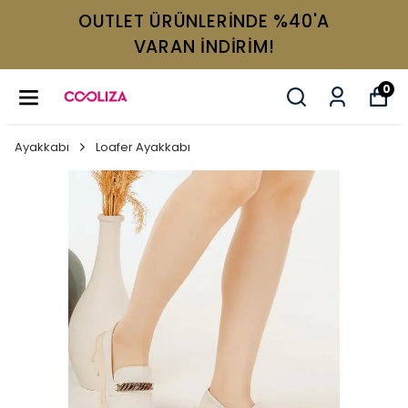
OUTLET ÜRÜNLERİNDE %40'A
VARAN İNDİRİM!
0
Ayakkabı
Loafer Ayakkabı