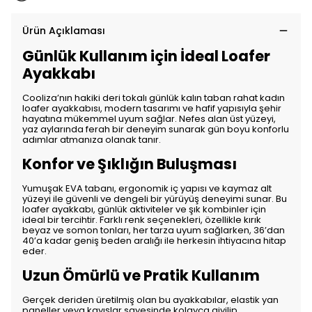
Ürün Açıklaması
Günlük Kullanım için İdeal Loafer
Ayakkabı
Cooliza’nın hakiki deri tokalı günlük kalın taban rahat kadın
loafer ayakkabısı, modern tasarımı ve hafif yapısıyla şehir
hayatına mükemmel uyum sağlar. Nefes alan üst yüzeyi,
yaz aylarında ferah bir deneyim sunarak gün boyu konforlu
adımlar atmanıza olanak tanır.
Konfor ve Şıklığın Buluşması
Yumuşak EVA tabanı, ergonomik iç yapısı ve kaymaz alt
yüzeyi ile güvenli ve dengeli bir yürüyüş deneyimi sunar. Bu
loafer ayakkabı, günlük aktiviteler ve şık kombinler için
ideal bir tercihtir. Farklı renk seçenekleri, özellikle kırık
beyaz ve somon tonları, her tarza uyum sağlarken, 36’dan
40’a kadar geniş beden aralığı ile herkesin ihtiyacına hitap
eder.
Uzun Ömürlü ve Pratik Kullanım
Gerçek deriden üretilmiş olan bu ayakkabılar, elastik yan
paneller veya kayışlar sayesinde kolayca giyilip