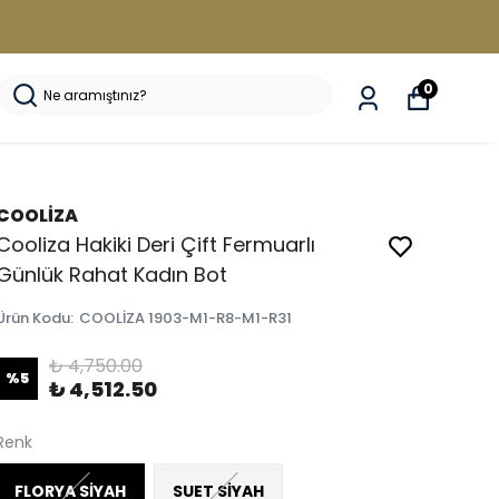
0
COOLİZA
Cooliza Hakiki Deri Çift Fermuarlı
Günlük Rahat Kadın Bot
Ürün Kodu
:
COOLİZA 1903-M1-R8-M1-R31
₺ 4,750.00
%
5
₺ 4,512.50
Renk
FLORYA SİYAH
SUET SİYAH