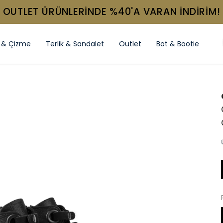
OUTLET ÜRÜNLERİNDE %40'A VARAN İNDİRİM!
 & Çizme
Terlik & Sandalet
Outlet
Bot & Bootie