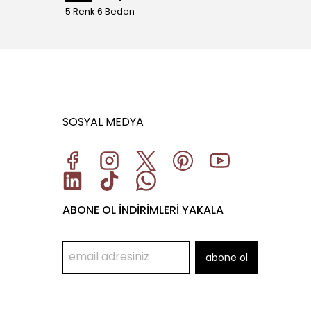
5 Renk 6 Beden
5 Renk
SOSYAL MEDYA
ABONE OL İNDİRİMLERİ YAKALA
abone ol