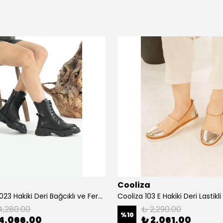
Cooliza
Cooliza 10023 Hakiki Deri Bağcıklı ve Fermuarlı Rahat Kadın Bot Ayakkabı - Siyah
4,280.00
₺ 2,290.00
%
10
4,066.00
₺ 2,061.00