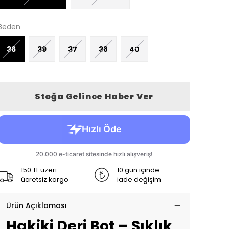
Beden
36
39
37
38
40
Stoğa Gelince Haber Ver
150 TL üzeri
10 gün içinde
ücretsiz kargo
iade değişim
Ürün Açıklaması
Hakiki Deri Bot – Şıklık