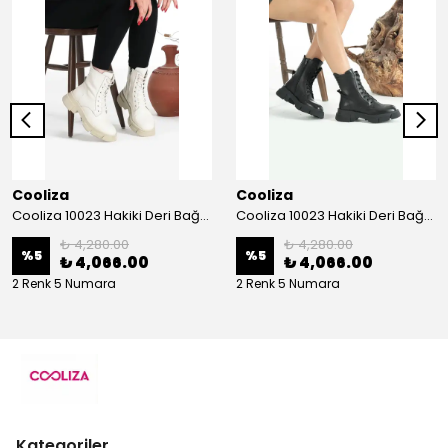
Cooliza
Cooliza
Cooliza 10023 Hakiki Deri Bağcıklı ve Fermuarlı Rahat Kadın Bot Ayakkabı - Ekru
Cooliza 10023 Hakiki Deri Bağcıklı ve Fermuarlı Rahat Kadın Bot Ayakkabı - Siyah
₺ 4,280.00
₺ 4,280.00
%
5
%
5
₺ 4,066.00
₺ 4,066.00
2 Renk 5 Numara
2 Renk 5 Numara
Kategoriler