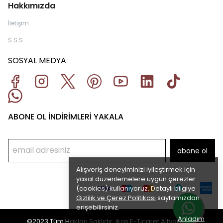
Hakkımızda
İletişim
S.S.S
SOSYAL MEDYA
ABONE OL İNDİRİMLERİ YAKALA
abone ol
Alışveriş deneyiminizi iyileştirmek için
yasal düzenlemelere uygun çerezler
(cookies) kullanıyoruz. Detaylı bilgiye
Gizlilik ve Çerez Politikası
sayfamızdan
erişebilirsiniz.
Anladım
©2023 Tüm Hakları Saklıdır. ikas E-Ticaret
Altyapısı ile