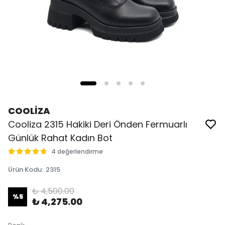
COOLİZA
Cooliza 2315 Hakiki Deri Önden Fermuarlı
Günlük Rahat Kadın Bot
4 değerlendirme
Ürün Kodu
:
2315
₺ 4,500.00
%
5
₺ 4,275.00