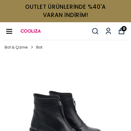
OUTLET ÜRÜNLERİNDE %40'A
VARAN İNDİRİM!
0
Bot & Çizme
Bot