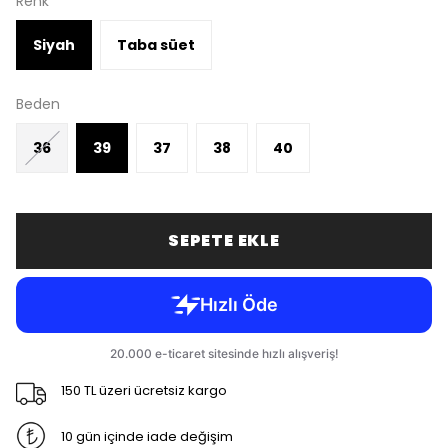
Renk
Siyah
Taba süet
Beden
36
39
37
38
40
SEPETE EKLE
150 TL üzeri ücretsiz kargo
10 gün içinde iade değişim