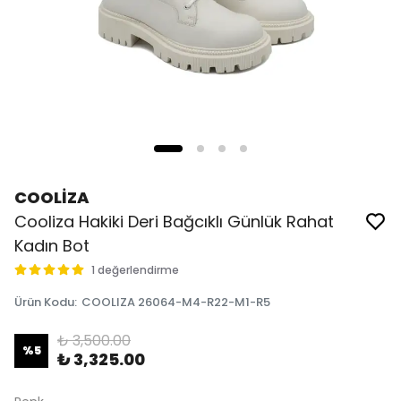
COOLİZA
Cooliza Hakiki Deri Bağcıklı Günlük Rahat
Kadın Bot
1 değerlendirme
Ürün Kodu
:
COOLIZA 26064-M4-R22-M1-R5
₺ 3,500.00
%
5
₺ 3,325.00