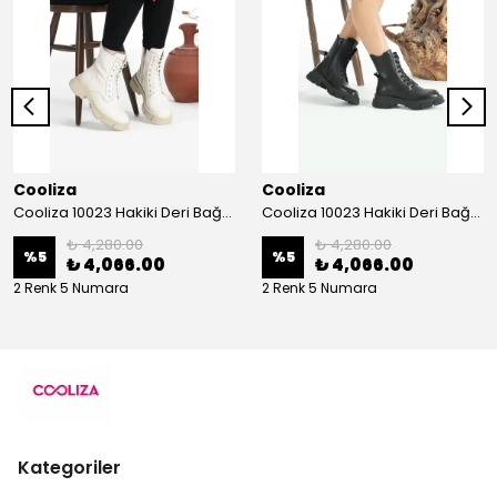
Cooliza
Cooliza
Cooliza 10023 Hakiki Deri Bağcıklı ve Fermuarlı Rahat Kadın Bot Ayakkabı - Ekru
Cooliza 10023 Hakiki Deri Bağcıklı ve Fermuarlı Rahat Kadın Bot Ayakkabı - Siyah
₺ 4,280.00
₺ 4,280.00
%
5
%
5
₺ 4,066.00
₺ 4,066.00
2 Renk 5 Numara
2 Renk 5 Numara
Kategoriler