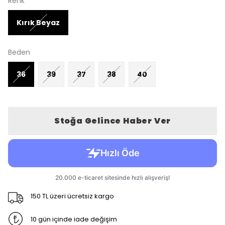
Renk
Kırık Beyaz
Beden
36
39
37
38
40
Stoğa Gelince Haber Ver
150 TL üzeri ücretsiz kargo
10 gün içinde iade değişim