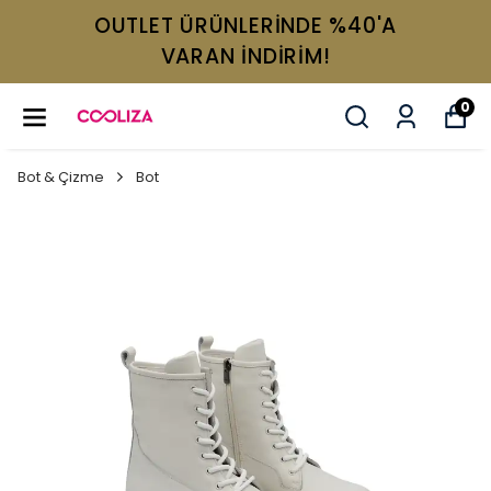
OUTLET ÜRÜNLERİNDE %40'A
VARAN İNDİRİM!
0
Bot & Çizme
Bot