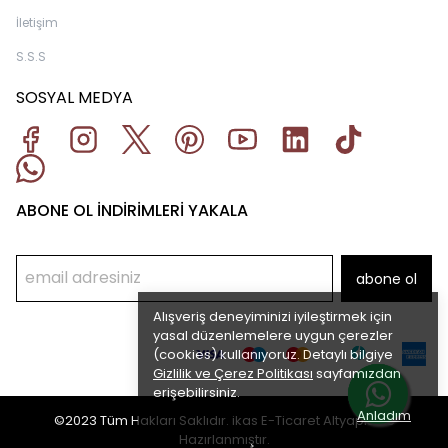
İletişim
S.S.S
SOSYAL MEDYA
ABONE OL İNDİRİMLERİ YAKALA
abone ol
Alışveriş deneyiminizi iyileştirmek için
yasal düzenlemelere uygun çerezler
(cookies) kullanıyoruz. Detaylı bilgiye
Gizlilik ve Çerez Politikası
sayfamızdan
erişebilirsiniz.
Anladım
©2023 Tüm Hakları Saklıdır. ikas E-Ticaret
Altyapısı ile
Hazırlanmıştır.