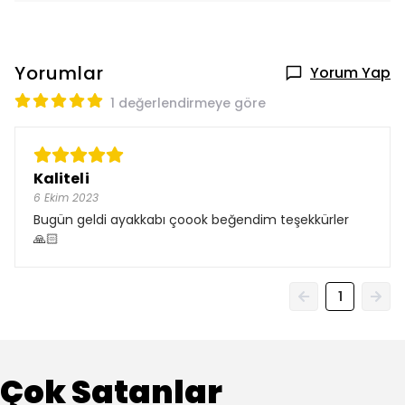
Yorumlar
Yorum Yap
1 değerlendirmeye göre
Kaliteli
6 Ekim 2023
Bugün geldi ayakkabı çoook beğendim teşekkürler
🙏🏻
1
Çok Satanlar