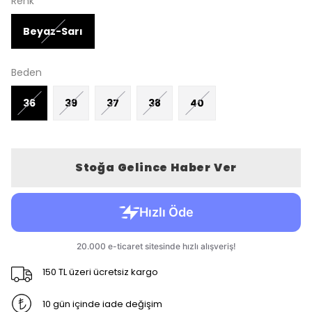
Renk
Beyaz-Sarı
Beden
36
39
37
38
40
Stoğa Gelince Haber Ver
150 TL üzeri ücretsiz kargo
10 gün içinde iade değişim