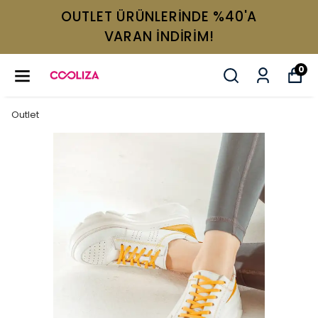
OUTLET ÜRÜNLERİNDE %40'A
VARAN İNDİRİM!
0
Outlet