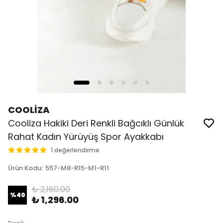
COOLİZA
Cooliza Hakiki Deri Renkli Bağcıklı Günlük
Rahat Kadın Yürüyüş Spor Ayakkabı
1 değerlendirme
Ürün Kodu
:
557-M8-R15-M1-R11
₺ 2,160.00
%
40
₺ 1,296.00