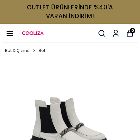
OUTLET ÜRÜNLERİNDE %40'A
VARAN İNDİRİM!
0
Bot & Çizme
Bot