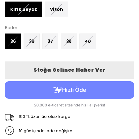
Kırık Beyaz
Vizon
Beden
36
39
37
38
40
Stoğa Gelince Haber Ver
150 TL üzeri ücretsiz kargo
10 gün içinde iade değişim