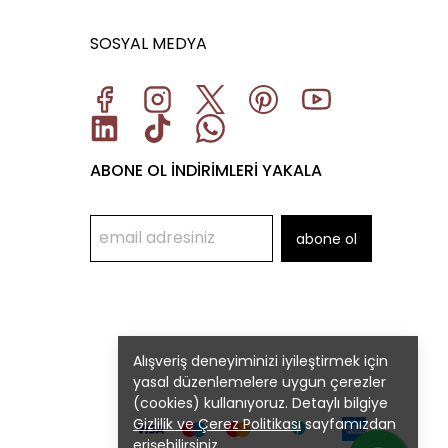
SOSYAL MEDYA
ABONE OL İNDİRİMLERİ YAKALA
abone ol
Alışveriş deneyiminizi iyileştirmek için
yasal düzenlemelere uygun çerezler
(cookies) kullanıyoruz. Detaylı bilgiye
Gizlilik ve Çerez Politikası
sayfamızdan
erişebilirsiniz.