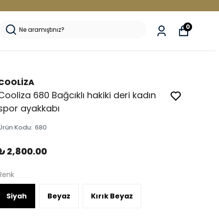
0
COOLİZA
Cooliza 680 Bağcıklı hakiki deri kadın
spor ayakkabı
Ürün Kodu
:
680
₺ 2,800.00
Renk
Siyah
Beyaz
Kırık Beyaz