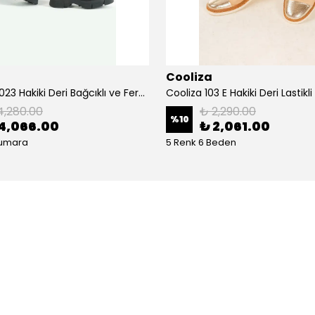
Cooliza
Cooliza 10023 Hakiki Deri Bağcıklı ve Fermuarlı Rahat Kadın Bot Ayakkabı - Siyah
4,280.00
₺ 2,290.00
%
10
4,066.00
₺ 2,061.00
Numara
5 Renk 6 Beden