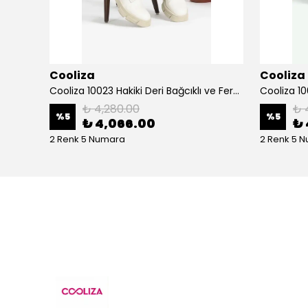
Cooliza
Cooliza
Cooliza 202534 Hakiki Deri Termo Taban Günlük Rahat Kadın Topuklu Bot Ayakkabı
Cooliza 10023 Hakiki Deri Bağcıklı ve Fermuarlı Rahat Kadın Bot Ayakkabı - Ekru
₺ 4,280.00
₺ 
%
5
%
5
₺ 4,066.00
₺ 
2 Renk 5 Numara
2 Renk 5 