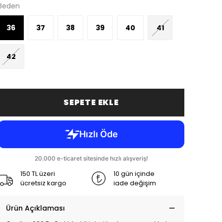
Beden
36
37
38
39
40
41
42
SEPETE EKLE
150 TL üzeri
10 gün içinde
ücretsiz kargo
iade değişim
Ürün Açıklaması