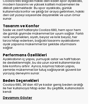
Cooliza 680 Bağcıklı hakiki deri kadın spor ayakkabı,
modern tasarımı ve yüksek kaliteli malzemeleri ile
dikkat çekmektedir. Bu spor ayakkabı, günlük
kullanımda konfor ve şıklığı bir araya getirirken, hakiki
deri üst yüzeyi sayesinde dayanıklılık ve uzun ömür
sunar.
Tasarım ve Konfor
Sade ve zarif hatlarıyla Cooliza 680, hem spor hem
de günlük giyimde mükemmel bir uyum sağlar. Farklı
renk seçenekleri, siyah, beyaz ve kırık beyaz, her
tarza hitap ederken, bağcıklı tasarımı ayakkabının
ayak yapısına mükemmel bir şekilde oturmasını
sağlar.
Performans Özellikleri
Ayakkabının iç yapısı, yumuşak astar ve hafif taban
ile desteklenmiştir, bu da uzun süreli kullanımlarda
bile konforu artırır. Ayrıca, kaymaz taban yapısı,
zeminle mükemmel bir tutuş sağlayarak güvenli bir
yürüyüş deneyimi sunar.
Beden Seçenekleri
Cooliza 680, 36’dan 40’ye kadar geniş beden aralığı
ile her kullanıcıya hitap eder. Bu çeşitlilik, kullanıcıların
kendi
Devamını Göster