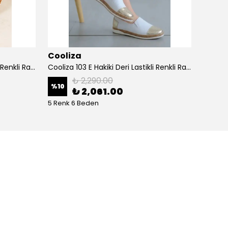
Cooliza
Cooli
Cooliza 103 E Hakiki Deri Lastikli Renkli Rahat Kadın Günlük Casual Babet Ayakkabı - Bej-Altın
Cooliza 103 E Hakiki Deri Lastikli Renkli Rahat Kadın Günlük Casual Babet Ayakkabı - Beyaz Altın
₺ 2,290.00
%
10
%
10
₺ 2,061.00
5 Renk 6 Beden
5 Renk