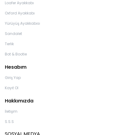
Loafer Ayakkabı
Oxford Ayakkabı
Yürüyüş Ayakkabısı
Sandalet
Terlik
Bot & Bootie
Hesabım
Giriş Yap
Kayıt Ol
Hakkımızda
İletişim
S.S.S
SOSYAL MEDYA