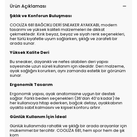
Ürün Açıklaması
Şıklık ve Konforun Buluşması
COOLİZA 681 BAĞCIKLI DERİ SNEAKER AYAKKABI, modern
tasarımı ve yüksek kaliteli malzemeleri ile dikkat
çekmektedir. Kırık beyaz, beyaz ve siyah renk seçenekleri,
her türlü kıyafetle uyum sağlarken, şıklığı ve zarafeti bir
arada sunar.
Yüksek Kalite Deri
Bu sneaker, dayanıklı ve nefes alabilen deri yapısı
sayesinde uzun süreli kullanım için idealdir. Deri malzeme,
ayak sağlığını korurken, aynı zamanda estetik bir görünüm
sunar.
Ergonomik Tasarım
Ergonomik yapısı, ayak anatomisine uygun bir destek
sağlar. Farklı beden seçenekleri (36’dan 40’a kadar) ile
her kullanıcıya hitap ederken, bağcık detayı, ayakkabının
ayakta sabit kalmasını ve kişisel konforu artırır.
Günlük Kullanım İçin İdeal
Günlük kullanımda rahatlık ve şıklığı bir arada arayanlar için
mükemmel bir tercihtir. COOLİZA 681, hem spor hem de şık
kom