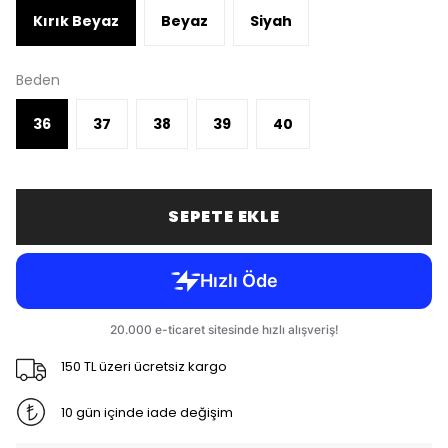
Kırık Beyaz
Beyaz
Siyah
Beden
36
37
38
39
40
SEPETE EKLE
150 TL üzeri ücretsiz kargo
10 gün içinde iade değişim