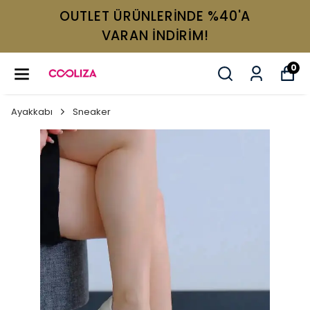
OUTLET ÜRÜNLERİNDE %40'A
VARAN İNDİRİM!
0
Ayakkabı
Sneaker