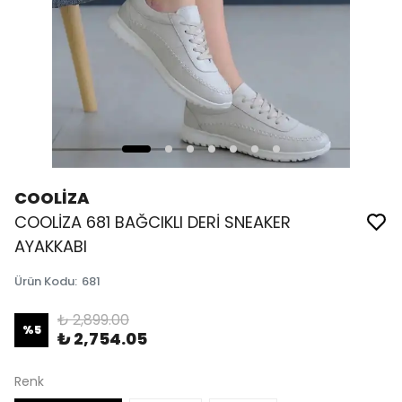
COOLİZA
COOLİZA 681 BAĞCIKLI DERİ SNEAKER
AYAKKABI
Ürün Kodu
:
681
₺ 2,899.00
%
5
₺ 2,754.05
Renk