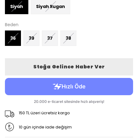
Siyah
Siyah Rugan
Beden
36
39
37
38
Stoğa Gelince Haber Ver
150 TL üzeri ücretsiz kargo
10 gün içinde iade değişim