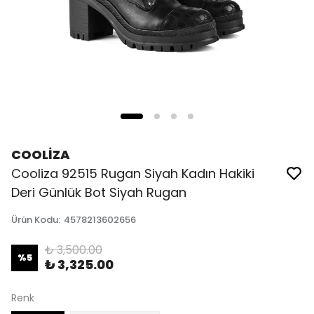
COOLİZA
Cooliza 92515 Rugan Siyah Kadın Hakiki
Deri Günlük Bot Siyah Rugan
Ürün Kodu
:
4578213602656
₺ 3,500.00
%
5
₺ 3,325.00
Renk