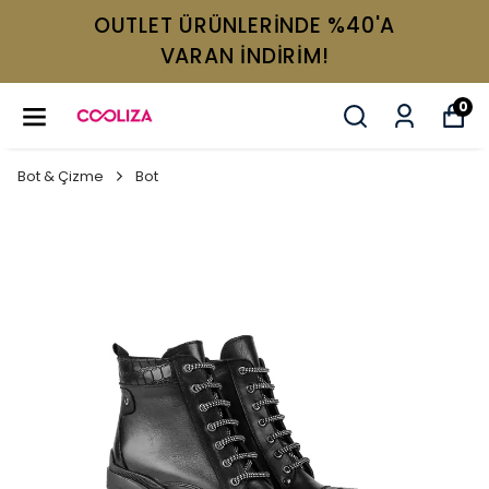
OUTLET ÜRÜNLERİNDE %40'A
VARAN İNDİRİM!
0
Bot & Çizme
Bot