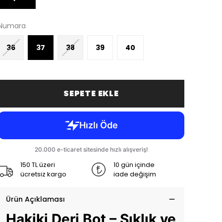
Numara
36
37
38
39
40
SEPETE EKLE
150 TL üzeri
10 gün içinde
ücretsiz kargo
iade değişim
Ürün Açıklaması
Hakiki Deri Bot – Şıklık ve