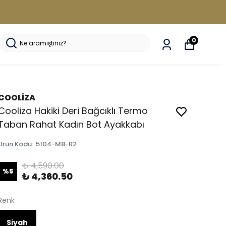
0
COOLİZA
Cooliza Hakiki Deri Bağcıklı Termo
Taban Rahat Kadın Bot Ayakkabı
Ürün Kodu
:
5104-M8-R2
₺ 4,590.00
%
5
₺ 4,360.50
Renk
Siyah