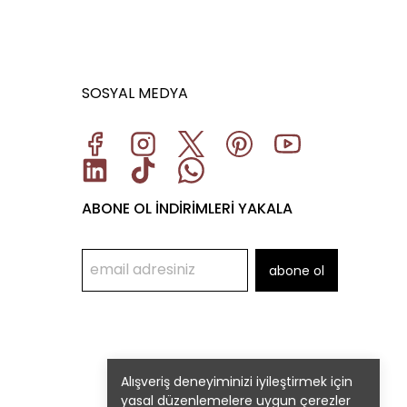
SOSYAL MEDYA
ABONE OL İNDİRİMLERİ YAKALA
abone ol
Alışveriş deneyiminizi iyileştirmek için
yasal düzenlemelere uygun çerezler