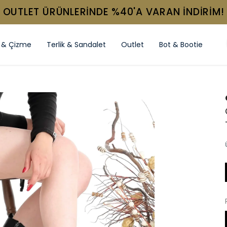
OUTLET ÜRÜNLERİNDE %40'A VARAN İNDİRİM!
 & Çizme
Terlik & Sandalet
Outlet
Bot & Bootie