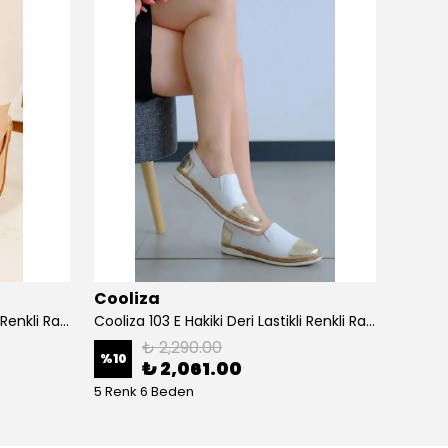
Cooliza
Cooli
Cooliza 103 E Hakiki Deri Lastikli Renkli Rahat Kadın Günlük Casual Babet Ayakkabı - Bej-Altın
Cooliza 103 E Hakiki Deri Lastikli Renkli Rahat Kadın Günlük Casual Babet Ayakkabı - Beyaz Altın
₺ 2,290.00
%
10
%
10
₺ 2,061.00
5 Renk 6 Beden
5 Renk