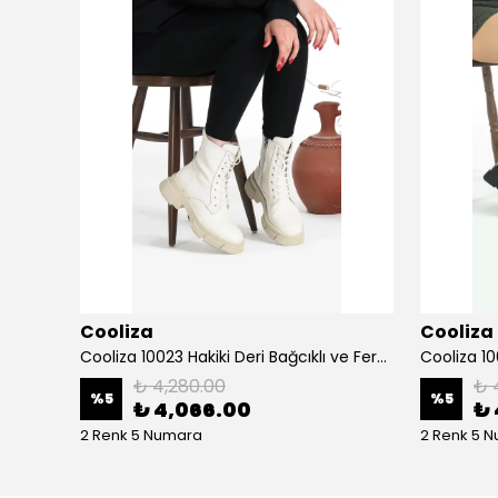
Cooliza
Cooliza
Cooliza 202534 Hakiki Deri Termo Taban Günlük Rahat Kadın Topuklu Bot Ayakkabı
Cooliza 10023 Hakiki Deri Bağcıklı ve Fermuarlı Rahat Kadın Bot Ayakkabı - Ekru
₺ 4,280.00
₺ 
%
5
%
5
₺ 4,066.00
₺ 
2 Renk 5 Numara
2 Renk 5 