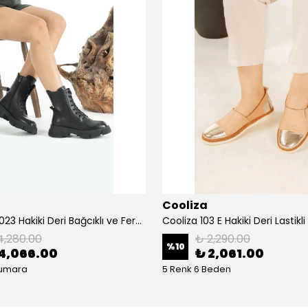
Cooliza
Cooliza 10023 Hakiki Deri Bağcıklı ve Fermuarlı Rahat Kadın Bot Ayakkabı - Siyah
4,280.00
₺ 2,290.00
%
10
4,066.00
₺ 2,061.00
Numara
5 Renk 6 Beden