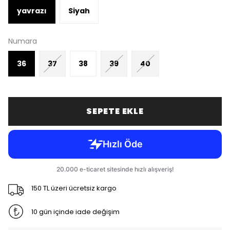
yavrazı
Siyah
Numara
36
37
38
39
40
SEPETE EKLE
150 TL üzeri ücretsiz kargo
10 gün içinde iade değişim