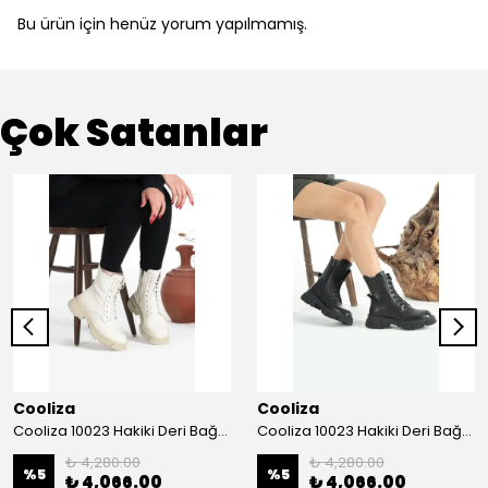
Bu ürün için henüz yorum yapılmamış.
Çok Satanlar
Cooliza
Cooliza
Cooliza 10023 Hakiki Deri Bağcıklı ve Fermuarlı Rahat Kadın Bot Ayakkabı - Ekru
Cooliza 10023 Hakiki Deri Bağcıklı ve Fermuarlı Rahat Kadın Bot Ayakkabı - Siyah
₺ 4,280.00
₺ 4,280.00
%
5
%
5
₺ 4,066.00
₺ 4,066.00