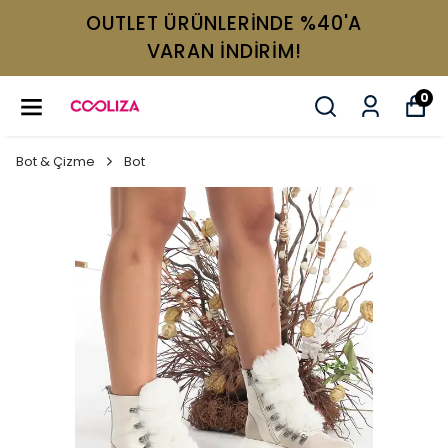
OUTLET ÜRÜNLERİNDE %40'A
VARAN İNDİRİM!
0
Bot & Çizme
Bot