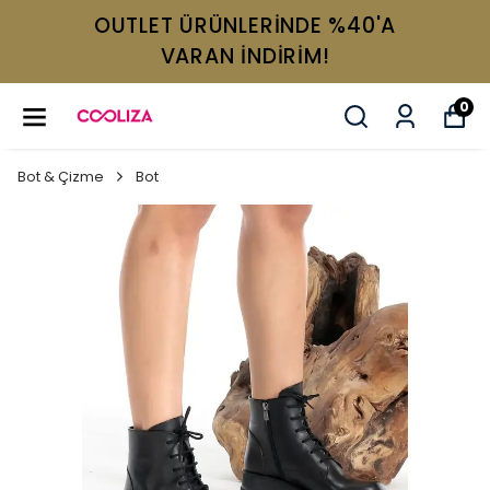
OUTLET ÜRÜNLERİNDE %40'A
VARAN İNDİRİM!
0
Bot & Çizme
Bot