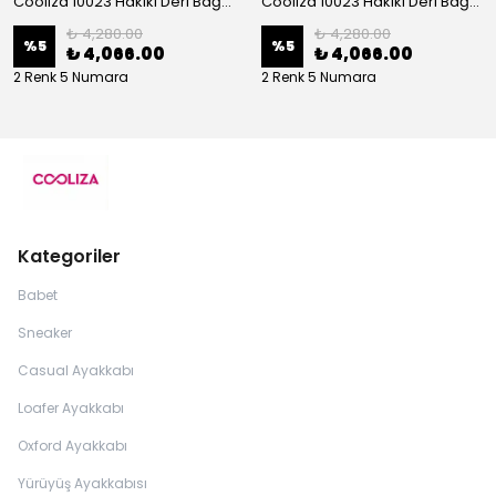
Cooliza 10023 Hakiki Deri Bağcıklı ve Fermuarlı Rahat Kadın Bot Ayakkabı - Ekru
Cooliza 10023 Hakiki Deri Bağcıklı ve Fermuarlı Rahat Kadın Bot Ayakkabı - Siyah
₺ 4,280.00
₺ 4,280.00
%
5
%
5
₺ 4,066.00
₺ 4,066.00
2 Renk 5 Numara
2 Renk 5 Numara
Kategoriler
Babet
Sneaker
Casual Ayakkabı
Loafer Ayakkabı
Oxford Ayakkabı
Yürüyüş Ayakkabısı