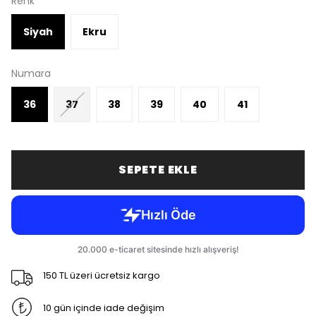
Renk
Siyah
Ekru
Numara
36
37
38
39
40
41
SEPETE EKLE
150 TL üzeri ücretsiz kargo
10 gün içinde iade değişim