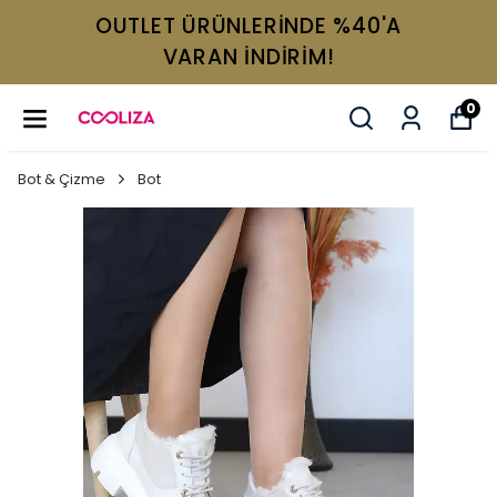
OUTLET ÜRÜNLERİNDE %40'A
VARAN İNDİRİM!
0
Bot & Çizme
Bot