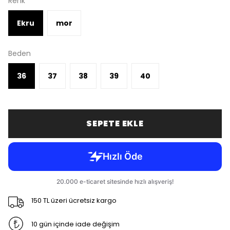
Renk
Ekru
mor
Beden
36
37
38
39
40
SEPETE EKLE
150 TL üzeri ücretsiz kargo
10 gün içinde iade değişim