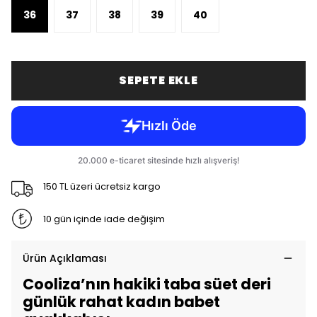
36
37
38
39
40
SEPETE EKLE
150 TL üzeri ücretsiz kargo
10 gün içinde iade değişim
Ürün Açıklaması
Cooliza’nın hakiki taba süet deri
günlük rahat kadın babet