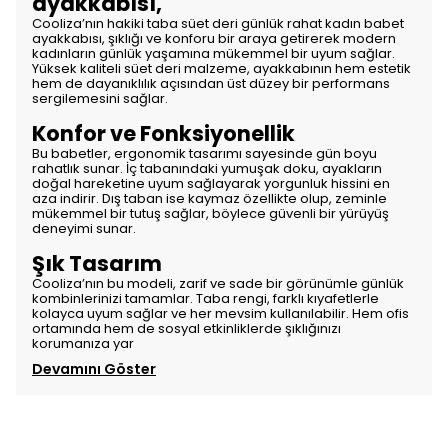
ayakkabısı,
Cooliza’nın hakiki taba süet deri günlük rahat kadın babet
ayakkabısı, şıklığı ve konforu bir araya getirerek modern
kadınların günlük yaşamına mükemmel bir uyum sağlar.
Yüksek kaliteli süet deri malzeme, ayakkabının hem estetik
hem de dayanıklılık açısından üst düzey bir performans
sergilemesini sağlar.
Konfor ve Fonksiyonellik
Bu babetler, ergonomik tasarımı sayesinde gün boyu
rahatlık sunar. İç tabanındaki yumuşak doku, ayakların
doğal hareketine uyum sağlayarak yorgunluk hissini en
aza indirir. Dış taban ise kaymaz özellikte olup, zeminle
mükemmel bir tutuş sağlar, böylece güvenli bir yürüyüş
deneyimi sunar.
Şık Tasarım
Cooliza’nın bu modeli, zarif ve sade bir görünümle günlük
kombinlerinizi tamamlar. Taba rengi, farklı kıyafetlerle
kolayca uyum sağlar ve her mevsim kullanılabilir. Hem ofis
ortamında hem de sosyal etkinliklerde şıklığınızı
korumanıza yar
Devamını Göster