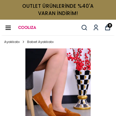
OUTLET ÜRÜNLERİNDE %40'A
VARAN İNDİRİM!
0
Ayakkabı
Babet Ayakkabı